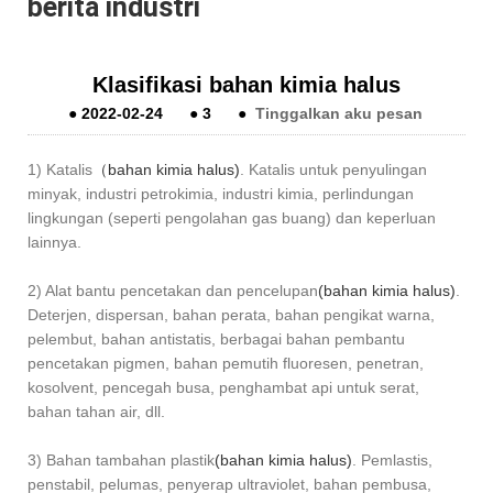
berita industri
Klasifikasi bahan kimia halus
●
2022-02-24
●
3
●
Tinggalkan aku pesan
1) Katalis
（bahan kimia halus)
. Katalis untuk penyulingan
minyak, industri petrokimia, industri kimia, perlindungan
lingkungan (seperti pengolahan gas buang) dan keperluan
lainnya.
2) Alat bantu pencetakan dan pencelupan
(bahan kimia halus)
.
Deterjen, dispersan, bahan perata, bahan pengikat warna,
pelembut, bahan antistatis, berbagai bahan pembantu
pencetakan pigmen, bahan pemutih fluoresen, penetran,
kosolvent, pencegah busa, penghambat api untuk serat,
bahan tahan air, dll.
3) Bahan tambahan plastik
(bahan kimia halus)
. Pemlastis,
penstabil, pelumas, penyerap ultraviolet, bahan pembusa,