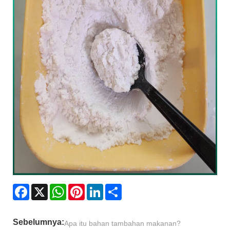
Facebook
X
WhatsApp
Pinterest
LinkedIn
Share
Sebelumnya:
Apa itu bahan tambahan makanan?