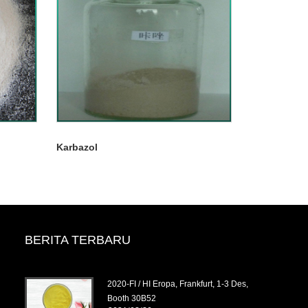
Karbazol
BERITA TERBARU
tober,
2020-FI / HI Eropa, Frankfurt, 1-3 Des,
Booth 30B52