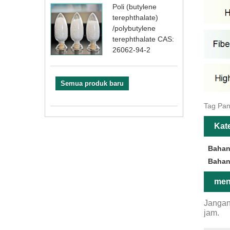
Poli (butylene
terephthalate)
/polybutylene
terephthalate CAS:
26062-94-2
Semua produk baru
Tag Pan
Kate
Bahan
Bahan
men
Jangan
jam.