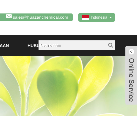
sales@huazanchemical.com
Indonesia
TAAN
HUBUNGI KAMI