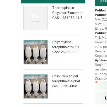
Des
Thermoplastic
Polibut
Polyester Elastomer
Polibut
CAS: 1351272-41-7
MF: C1
MW: 25
Einec: 
Polibut
Titik Me
Polyethylene
Kepadata
suhu pe
terephthalate/PET
Bentuk:
CAS: 25038-59-9
Kegiata
Aplikas
Resin P
resisten
Itu ban
Polibutilen adipat
Digunak
terephthalate/pbat
cas: 55231-08-8