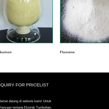
akuinon
Fluorene
NQUIRY FOR PRICELIST
2020-CPHI Eropa, Milan 13-15 Ok
lamat datang di website kami! Untuk
Booth18L33
rtanyaan tentang Ekstrak Tumbuhan,