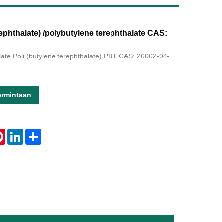
rephthalate) /polybutylene terephthalate CAS:
Live
alate Poli (butylene terephthalate) PBT CAS: 26062-94-
ermintaan
tsApp
Pinterest
LinkedIn
Share