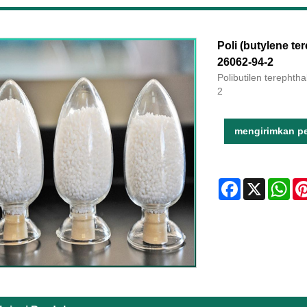
Poli (butylene te
26062-94-2
Polibutilen terephth
2
mengirimkan p
Facebook
X
Wha