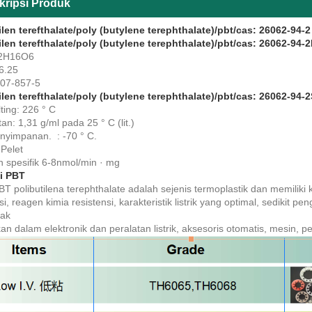
kripsi Produk
ilen terefthalate/poly (butylene terephthalate)/pbt/cas: 26062-94-2
ilen terefthalate/poly (butylene terephthalate)/pbt/cas: 26062-94-2
2H16O6
6.25
607-857-5
ilen terefthalate/poly (butylene terephthalate)/pbt/cas: 26062-94-2
lting: 226 ° C
n: 1,31 g/ml pada 25 ° C (lit.)
nyimpanan. : -70 ° C.
 Pelet
n spesifik 6-8nmol/min · mg
i PBT
BT polibutilena terephthalate adalah sejenis termoplastik dan memilik
si, reagen kimia resistensi, karakteristik listrik yang optimal, sedikit
yak
an dalam elektronik dan peralatan listrik, aksesoris otomatis, mesin, 