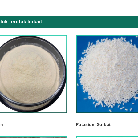
duk-produk terkait
in
Potasium Sorbat