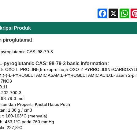
Facebook
X
Wha
kripsi Produk
 piroglutamat
pyroglutamic CAS: 98-79-3
-pyroglutamic CAS: 98-79-3 basic information:
m:5-OXO-L-PROLINE;5-oxoproline;5-OXO-2-PYRROLIDINECARBOXYLI
;(-)-L-PYROGLUTAMIC ASAM;L-PYROGLUTAMIC ACID;L- asam 2-piroli
H7NO3
9.11
:202-700-3
l:98-79-3.mol
an dan Properti: Kristal Halus Putih
an: 1,38 g / cm3
ebur: 160-163°C (menyala)
idih: 453,1ºC pada 760 mmHg
ala: 227,8ºC