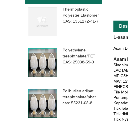
Thermoplastic
Polyester Elastomer
CAS: 1351272-41-7
Des
L-asam
Asam L-
Polyethylene
terephthalate/PET
Asam L
CAS: 25038-59-9
Sinoni
LACTAM
MF:C5
MW: 12
EINECS
Polibutilen adipat
File Mo
terephthalate/pbat
Penampil
Kepadat
cas: 55231-08-8
Titik l
Titik d
Titik Ny