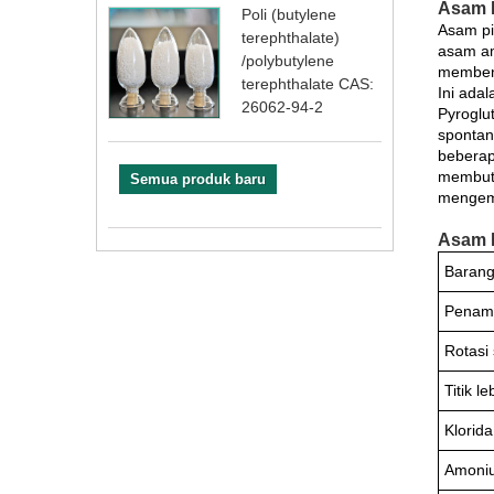
Asam L
Poli (butylene
Asam pi
terephthalate)
asam am
/polybutylene
memben
terephthalate CAS:
Ini ada
26062-94-2
Pyroglu
spontan 
beberap
membutu
Semua produk baru
mengemb
Asam L
Baran
Penamp
Rotasi
Titik l
Klorida
Amoni