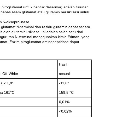
u piroglutamat untuk bentuk dasarnya) adalah turunan
bebas asam glutamat atau glutamin bersiklisasi untuk
eh 5-oksoprolinase.
glutamat N-terminal dan residu glutamin dapat secara
oleh glutaminil siklase. Ini adalah salah satu dari
engurutan N-terminal menggunakan kimia Edman, yang
mat. Enzim piroglutamat aminopeptidase dapat
Hasil
l Off-White
sesuai
ga -11,8°
-11,6°
ga 161°C
159,5 °C
0,01%
<0,02%