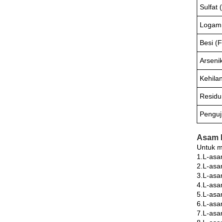
Sulfat
Logam 
Besi (
Arseni
Kehila
Residu
Penguj
Asam L
Untuk m
1.L-asam
2.L-asa
3.L-asa
4.L-asa
5.L-asam
6.L-asam
7.L-asa