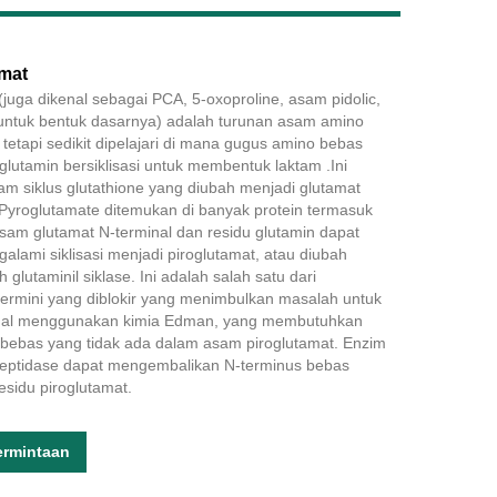
mat
(juga dikenal sebagai PCA, 5-oxoproline, asam pidolic,
Live
untuk bentuk dasarnya) adalah turunan asam amino
etapi sedikit dipelajari di mana gugus amino bebas
lutamin bersiklisasi untuk membentuk laktam .Ini
am siklus glutathione yang diubah menjadi glutamat
.Pyroglutamate ditemukan di banyak protein termasuk
Asam glutamat N-terminal dan residu glutamin dapat
lami siklisasi menjadi piroglutamat, atau diubah
 glutaminil siklase. Ini adalah salah satu dari
ermini yang diblokir yang menimbulkan masalah untuk
nal menggunakan kimia Edman, yang membutuhkan
bebas yang tidak ada dalam asam piroglutamat. Enzim
peptidase dapat mengembalikan N-terminus bebas
sidu piroglutamat.
ermintaan