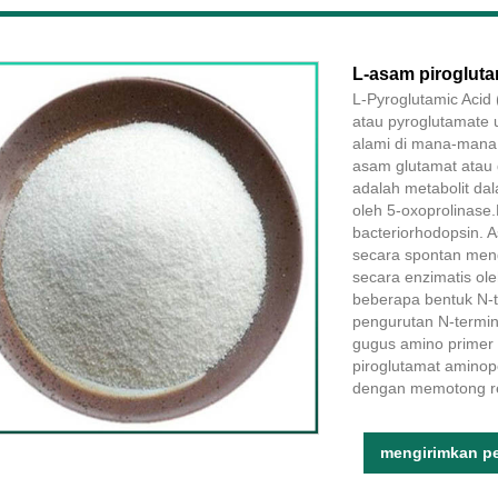
L-asam pirogluta
L-Pyroglutamic Acid 
atau pyroglutamate 
alami di mana-mana t
asam glutamat atau g
adalah metabolit dal
oleh 5-oxoprolinase
bacteriorhodopsin. 
secara spontan menga
secara enzimatis oleh
beberapa bentuk N-t
pengurutan N-termi
gugus amino primer 
piroglutamat amino
dengan memotong re
mengirimkan p