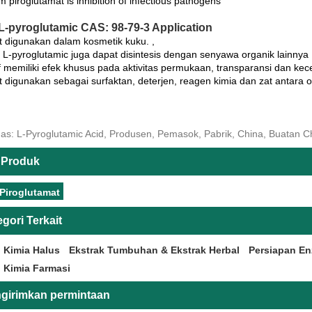
 piroglutamat is inhibition of infectious pathogens
-pyroglutamic CAS: 98-79-3 Application
t digunakan dalam kosmetik kuku. ,
 L-pyroglutamic juga dapat disintesis dengan senyawa organik lainnya
if memiliki efek khusus pada aktivitas permukaan, transparansi dan kec
t digunakan sebagai surfaktan, deterjen, reagen kimia dan zat antara 
as: L-Pyroglutamic Acid, Produsen, Pemasok, Pabrik, China, Buatan 
 Produk
Piroglutamat
gori Terkait
 Kimia Halus
Ekstrak Tumbuhan & Ekstrak Herbal
Persiapan En
 Kimia Farmasi
girimkan permintaan