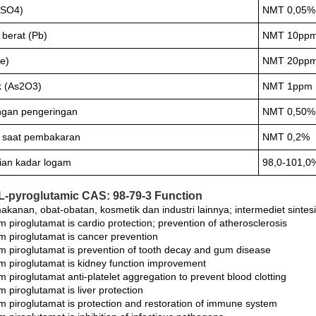
 (SO4)
NMT 0,05%
berat (Pb)
NMT 10pp
Fe)
NMT 20pp
k (As2O3)
NMT 1ppm
ngan pengeringan
NMT 0,50%
 saat pembakaran
NMT 0,2%
ian kadar logam
98,0-101,0
-pyroglutamic CAS: 98-79-3 Function
akanan, obat-obatan, kosmetik dan industri lainnya; intermediet sintesi
 piroglutamat is cardio protection; prevention of atherosclerosis
m piroglutamat is cancer prevention
m piroglutamat is prevention of tooth decay and gum disease
m piroglutamat is kidney function improvement
 piroglutamat anti-platelet aggregation to prevent blood clotting
 piroglutamat is liver protection
m piroglutamat is protection and restoration of immune system