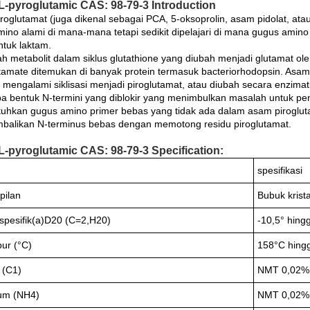
-pyroglutamic CAS: 98-79-3 Introduction
roglutamat (juga dikenal sebagai PCA, 5-oksoprolin, asam pidolat, ata
ino alami di mana-mana tetapi sedikit dipelajari di mana gugus amino 
tuk laktam.
lah metabolit dalam siklus glutathione yang diubah menjadi glutamat ol
tamate ditemukan di banyak protein termasuk bacteriorhodopsin. Asam 
mengalami siklisasi menjadi piroglutamat, atau diubah secara enzimatis 
a bentuk N-termini yang diblokir yang menimbulkan masalah untuk p
hkan gugus amino primer bebas yang tidak ada dalam asam pirogluta
alikan N-terminus bebas dengan memotong residu piroglutamat.
-pyroglutamic CAS: 98-79-3 Specification:
g
spesifikasi
ilan
Bubuk krista
 spesifik(a)D20 (C=2,H20)
-10,5° hing
ebur (°C)
158°C hing
 (C1)
NMT 0,02%
um (NH4)
NMT 0,02%