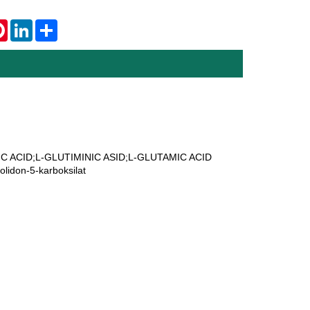
tsApp
Pinterest
LinkedIn
Share
C ACID;L-GLUTIMINIC ASID;L-GLUTAMIC ACID
don-5-karboksilat