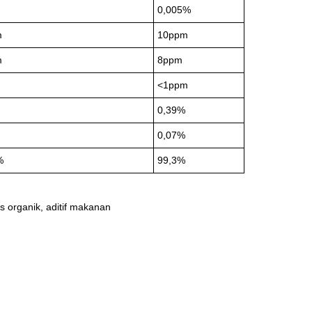
0,005%
m
10ppm
m
8ppm
<1ppm
0,39%
0,07%
%
99,3%
s organik, aditif makanan