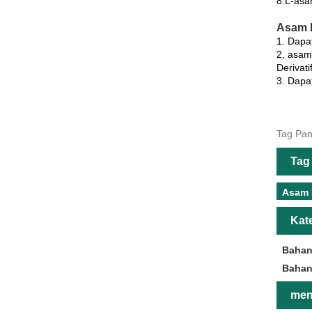
8.L-asam
Asam L
1. Dapa
2, asam
Derivat
3. Dapa
Tag Pan
Tag
Asam 
Kate
Bahan
Bahan
men