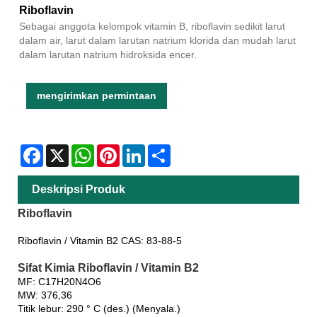
Riboflavin
Sebagai anggota kelompok vitamin B, riboflavin sedikit larut
dalam air, larut dalam larutan natrium klorida dan mudah larut
dalam larutan natrium hidroksida encer.
mengirimkan permintaan
Facebook
X
WhatsApp
Pinterest
LinkedIn
Share
Deskripsi Produk
Riboflavin
Riboflavin / Vitamin B2 CAS: 83-88-5
Sifat Kimia Riboflavin / Vitamin B2
MF: C17H20N4O6
MW: 376,36
Titik lebur: 290 ° C (des.) (Menyala.)