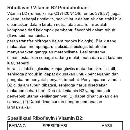
Riboflavin / Vitamin B2 Pendahuluan:
Vitamin B2 (rumus kimia: C17H20N4O6, rumus 376.37), juga
dikenal sebagai riboflavin, sedikit larut dalam air dan stabil bila
dipanaskan dalam larutan netral atau asam. Ini adalah
komponen dari kelompok pembantu flavonoid dalam tubuh
(flavonoid memainkan
peran transfer hidrogen dalam redoks biologis). Bila kurang
maka akan mempengaruhi oksidasi biologis tubuh dan
menyebabkan gangguan metabolisme. Lesi terutama
dimanifestasikan sebagai radang mulut, mata dan alat kelamin
luar, seperti
keratitis, labitis, glositis, konjungtivitis mata dan skrotitis, dll,
sehingga produk ini dapat digunakan untuk pencegahan dan
pengobatan penyakit-penyakit tersebut. Penyimpanan vitamin
B2 di dalam tubuh dibatasi, sehingga harus disediakan
makanan sehari-hari. Dua sifat vitamin B2 yang menjadi
penyebab utama kehilangannya: (1) dapat dihancurkan oleh
cahaya; (2) Dapat dihancurkan dengan pemanasan
larutan alkali.
Spesifikasi Riboflavin / Vitamin B2:
BARANG
SPESIFIKASI
HASIL