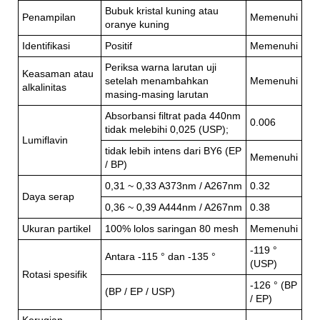
Bubuk kristal kuning atau
Penampilan
Memenuhi
oranye kuning
Identifikasi
Positif
Memenuhi
Periksa warna larutan uji
Keasaman atau
setelah menambahkan
Memenuhi
alkalinitas
masing-masing larutan
Absorbansi filtrat pada 440nm
0.006
tidak melebihi 0,025 (USP);
Lumiflavin
tidak lebih intens dari BY6 (EP
Memenuhi
/ BP)
0,31 ~ 0,33 A373nm / A267nm
0.32
Daya serap
0,36 ~ 0,39 A444nm / A267nm
0.38
Ukuran partikel
100% lolos saringan 80 mesh
Memenuhi
-119 °
Antara -115 ° dan -135 °
(USP)
Rotasi spesifik
-126 ° (BP
(BP / EP / USP)
/ EP)
Kerugian