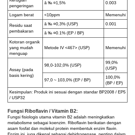
â ‰ ¤1,5%
0.003
pengeringan
Logam berat
<10ppm
Memenuhi
â ‰ ¤0,3% (USP)
0.001
Residu saat
pembakaran
â ‰ ¤0.1% (EP / BP)
Kotoran organik
yang mudah
Metode IV <467> (USP)
Memenuhi
menguap
99,0%
98,0-102,0% (USP)
(USP)
Assay (pada
basis kering)
100,0%
97,0 ~ 103,0% (EP / BP)
(BP / EP)
Kesimpulan: Produk ini sesuai dengan standar BP2008 / EP5
/ USP32
Fungsi Riboflavin / Vitamin B2:
Fungsi fisiologis utama vitamin B2 adalah meningkatkan
metabolisme sebagai koenzim. Riboflavin berikatan dengan
asam fosfat dan molekul protein membentuk enzim flavin.
Enzim ini, juga dikenal sebagai dehidrogenase, penting dalam